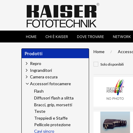
HOME
CHI È KAISER
DOVE TROVARE
NETWORK
Home
Accesso
Prodotti
Repro
Solo disponibili
Ingranditori
Camera oscura
Accessori fotocamere
Flash
Diffusori flash a slitta
Bracci, grip, morsetti
Teste
Treppiedi e Staffe
Pellicole protezione
Cavi sincro