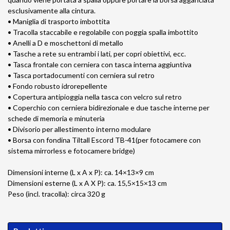
esclusivamente alla cintura.
• Maniglia di trasporto imbottita
• Tracolla staccabile e regolabile con poggia spalla imbottito
• Anelli a D e moschettoni di metallo
• Tasche a rete su entrambi i lati, per copri obiettivi, ecc.
• Tasca frontale con cerniera con tasca interna aggiuntiva
• Tasca portadocumenti con cerniera sul retro
• Fondo robusto idrorepellente
• Copertura antipioggia nella tasca con velcro sul retro
• Coperchio con cerniera bidirezionale e due tasche interne per
schede di memoria e minuteria
• Divisorio per allestimento interno modulare
• Borsa con fondina Tiltall Escord TB-41(per fotocamere con
sistema mirrorless e fotocamere bridge)
Dimensioni interne (L x A x P): ca. 14×13×9 cm
Dimensioni esterne (L x A X P): ca. 15,5×15×13 cm
Peso (incl. tracolla): circa 320 g