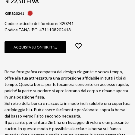
€ 22,50
+IVA
KSR820241
Codice articolo del fornitore: 820241
Codice EAN/UPC: 4711108202413
ACQUISTA SU ONNIK.IT
Borsa fotografica compatta dal design elegante e senza tempo,
offre alla tua attrezzatura una protezione affidabile in tutti i tipi di
tempo. Questa borsa per fotocamera consente un accesso rapido,
poiché la parte superiore si apre lontano dal corpo e rimane aperta
in una posizione fissa.
Sul retro della borsa è nascosta in modo indissolubile una copertura
antipioggia blu. Può essere facilmente posizionato sopra la borsa
dal basso verso l`alto secondo necessità.
Il passante per cintura 2in1 ha un fissaggio di velcro e un passante
cucito. In questo modo è possibile allacciare la borsa sul fianco
quando viene portata a spalla oppure portare la borsa agganciata