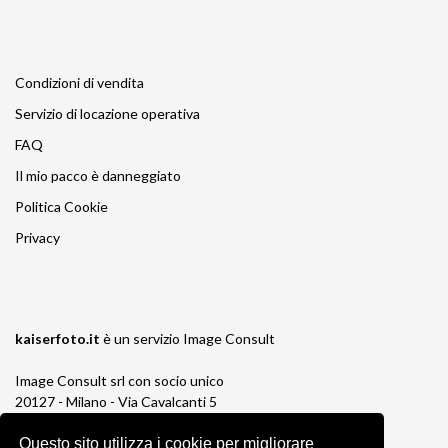
Condizioni di vendita
Servizio di locazione operativa
FAQ
Il mio pacco è danneggiato
Politica Cookie
Privacy
kaiserfoto.it
è un servizio
Image Consult
Image Consult srl con socio unico
20127 - Milano - Via Cavalcanti 5
tel. 02-26829315
P.IVA e C.F. 03383650961
Questo sito utilizza i cookie per migliorare