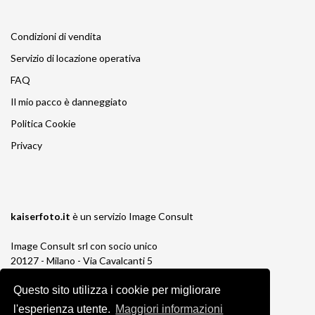
Condizioni di vendita
Servizio di locazione operativa
FAQ
Il mio pacco è danneggiato
Politica Cookie
Privacy
kaiserfoto.it
è un servizio
Image Consult
Image Consult srl con socio unico
20127 - Milano - Via Cavalcanti 5
tel. 02-26829315
Questo sito utilizza i cookie per migliorare
P.IVA e C.F. 03383650961
REA 1673647 CCIAA Milano Monza Brianza
l'esperienza utente.
Maggiori informazioni