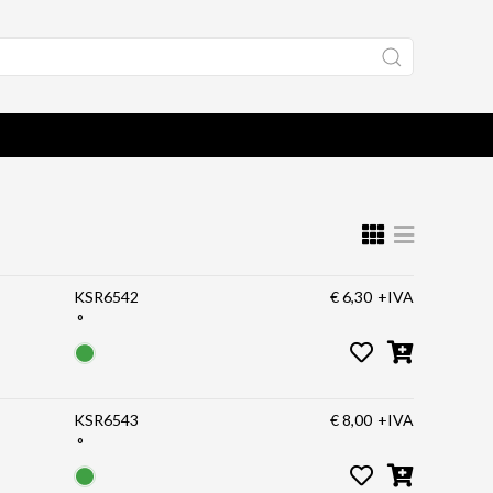
KSR6542
€ 6,30
+IVA
°
KSR6543
€ 8,00
+IVA
°