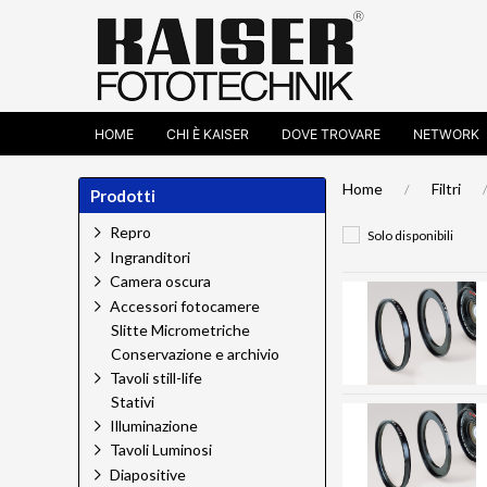
HOME
CHI È KAISER
DOVE TROVARE
NETWORK
Home
Filtri
Prodotti
Repro
Solo disponibili
Ingranditori
Camera oscura
Accessori fotocamere
Slitte Micrometriche
Conservazione e archivio
Tavoli still-life
Stativi
Illuminazione
Tavoli Luminosi
Diapositive