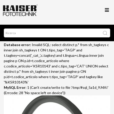
Database error:
Invalid SQL: select distinct p.* from sh_tagkeys c
inner join sh_tagkeys t ON t.tipo_tag='TAGP' and
t.tagkey=concat('_cat_',c.tagkey) and t.lingua=c.lingua inner join
pagine p ON p.id=t.codice_articolo where
c.codice_articolo='KSR10143' and c.tipo_tag='CAT' UNION select
distinct p.* from sh_tagkeys t inner join pagine p ON
p.id=t.codice_articolo where t.tipo_tag='TAGP' and tagkey like
'%KSR10143%'
MySQL Error
: 1 (Can't create/write to file '/tmp/#sql_5a1d_9.MAI'
(Errcode: 28 "No space left on device"))