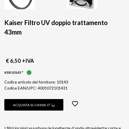
Kaiser Filtro UV doppio trattamento
43mm
€ 6,50
+IVA
KSR10143 °
Codice articolo del fornitore: 10143
Codice EAN/UPC: 4001072101431
ACQUISTA SU ONNIK.IT
I filtri incolori assorbono le lunghezze d`onda ultraviolette corte e