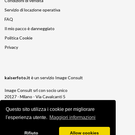
Condizioni di vendita
Servizio di locazione operativa
FAQ
Il mio pacco è danneggiato
Politica Cookie
Privacy
kaiserfoto.it
è un servizio
Image Consult
Image Consult srl con socio unico
20127 - Milano - Via Cavalcanti 5
tel. 02-26829315
P.IVA e C.F. 03383650961
Questo sito utilizza i cookie per migliorare
REA 1673647 CCIAA Milano Monza Brianza
l'esperienza utente.
Maggiori informazioni
Registro AEE IT19030000011245
Registro Pile IT13030P00003110
Rifiuto
Allow cookies