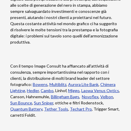
alle scelte di generazione del nero in stampa, abbiamo
sempre salvaguardato investimenti e conoscenze già
presenti, aiutando i nostri clienti a proiettarsi nel futuro.
Questa costante attività nel mondo grafico ci ha suggerito
di risolvere le molte tensioni tra la prestampa e la fotografia
digitale: i problemi sul tavolo sono quelli dell'armonizzazione
produttiva.
Con il tempo Image Consult ha affiancato all'attività di
consulenza, sempre importantissima nel rapporto con i
clienti, la distribuzione di molti brand leader del settore
fotografico:
Bowens
,
Multiblitz
,
Aurora Lite Bank
,
Chimera
Lighting
,
Hedler
,
Cambo
, Linhof,
Miggo
,
Laowa Venus Optics
,
Canson, Hahnemuhle,
Billingham Bags
,
Novoflex
,
Velbon
,
Sun Bounce
,
Sun Sniper
, ottiche e filtri Rodenstock,
Quantum Battery
,
Tether Tools
,
Techart Pro
, Trigger Smart,
carretti Foldit.